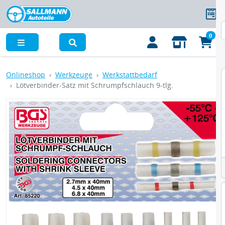
0
Menü
Onlineshop
Werkzeuge
Werkstattbedarf
Lötverbinder-Satz mit Schrumpfschlauch 9-tlg.