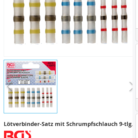
Lötverbinder-Satz mit Schrumpfschlauch 9-tlg.