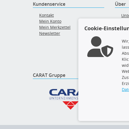
Kundenservice
Über
Kontakt
Unt
Mein Konto
AG
Mein Merkzettel
Cookie-Einstellu
Ver
Newsletter
Alt
Wir
las
Abs
Kli
wid
Web
CARAT Gruppe
Folge 
Zus
Erz
Dat