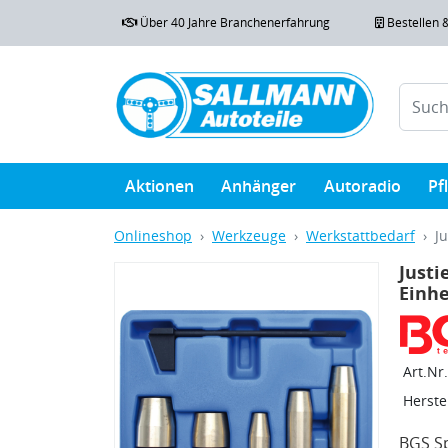
Über 40 Jahre Branchenerfahrung
Bestellen 
Aktionen
Anhänger
Autoradio
Pf
Onlineshop
Werkzeuge
Werkstattbedarf
J
Justi
Einhe
Art.Nr.
Herstel
BGS Sp