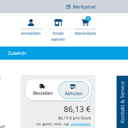
Merkzettel
0
Anmelden
Filiale
Warenkorb
wählen
e
Zubehör
-
Kontakt & Service
Bestellen
Abholen
86,13 €
86,13 € pro Stück
inkl. gesetzl. MwSt., zzgl.
Versandkosten
sel