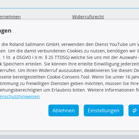
ernehmen
Widerrufsrecht
B
Widerrufsformular
ngen
sand & Zahlung
Datenschutz
geräte-/ Batterieentsorgung
Impressum
, die Roland Sallmann GmbH, verwenden den Dienst YouTube um V
Barrierefreiheitserklärung
sen. Um die damit verbundenen Cookies zu nutzen, benötigen wir Ih
. 1 lit. a DSGVO i.V.m. § 25 TTDSG) welche Sie uns mit der Auswah
ck Speichern erteilen. Sie können Ihre erteilte Einwilligung jederzei
errufen. Um Ihren Widerruf auszuüben, deaktivieren Sie diesen Di
seite bereitgestellten Cookie-Consent-Tool. Wenn Sie unter 16 Jahr
uns
TecDoc Inside
timmung zu freiwilligen Diensten geben möchten, müssen Sie Ihre
iehungsberechtigten um Erlaubnis bitten. Weitere Informationen f
enschutzhinweisen
.
Ablehnen
Einstellungen