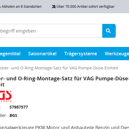
& Abholen an 8 Standorten
Über 70.000 Artikel sofort verfügbar
legemittel
Saisonartikel
Trägersysteme
Werkzeug
ustier- und O-Ring-Montage-Satz für VAG Pumpe-Düse-Einheit
er- und O-Ring-Montage-Satz für VAG Pumpe-Düse
it
:
S7987577
ler:
BGS
ezialwerkzeuge PKW Motor und Anbauteile Benzin und Die