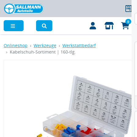
0
Menü
Onlineshop
Werkzeuge
Werkstattbedarf
Kabelschuh-Sortiment | 160-tlg.