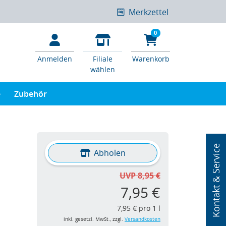
Merkzettel
0
Anmelden
Filiale
Warenkorb
wählen
e
Zubehör
Kontakt & Service
Abholen
UVP 8,95 €
7,95 €
7,95 € pro 1 l
inkl. gesetzl. MwSt., zzgl.
Versandkosten