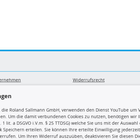
ernehmen
Widerrufsrecht
B
Widerrufsformular
sand & Zahlung
Datenschutz
ngen
geräte-/ Batterieentsorgung
Impressum
Barrierefreiheitserklärung
, die Roland Sallmann GmbH, verwenden den Dienst YouTube um V
sen. Um die damit verbundenen Cookies zu nutzen, benötigen wir Ih
. 1 lit. a DSGVO i.V.m. § 25 TTDSG) welche Sie uns mit der Auswah
ck Speichern erteilen. Sie können Ihre erteilte Einwilligung jederzei
errufen. Um Ihren Widerruf auszuüben, deaktivieren Sie diesen Di