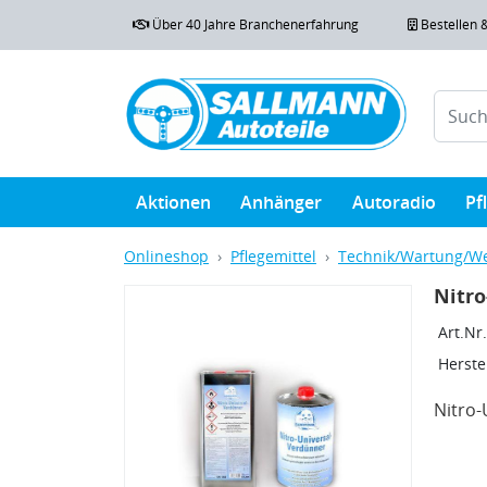
Über 40 Jahre Branchenerfahrung
Bestellen 
Aktionen
Anhänger
Autoradio
Pf
Onlineshop
Pflegemittel
Technik/Wartung/We
Nitro
Art.Nr.
Herstel
Nitro-