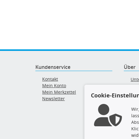
Kundenservice
Über
Kontakt
Unt
Mein Konto
AG
Mein Merkzettel
Ver
Cookie-Einstellu
Newsletter
Alt
Wir
las
Abs
Kli
wid