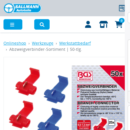
0
Menü
Onlineshop
Werkzeuge
Werkstattbedarf
Abzweigverbinder-Sortiment | 50-tlg.