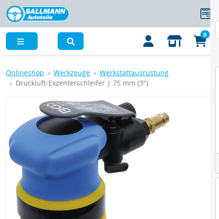
0
Menü
Onlineshop
Werkzeuge
Werkstattausrüstung
Druckluft-Exzenterschleifer | 75 mm (3")