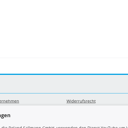
ernehmen
Widerrufsrecht
B
Widerrufsformular
sand & Zahlung
Datenschutz
ngen
geräte-/ Batterieentsorgung
Impressum
Barrierefreiheitserklärung
, die Roland Sallmann GmbH, verwenden den Dienst YouTube um V