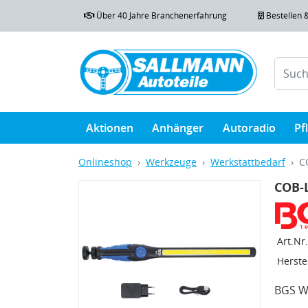
Über 40 Jahre Branchenerfahrung
Bestellen 
Aktionen
Anhänger
Autoradio
Pf
Onlineshop
Werkzeuge
Werkstattbedarf
C
COB-L
Art.Nr.
Herstel
BGS W