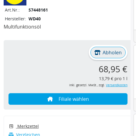
Art.Nr.:
S7448161
Hersteller:
WD40
Multifunktionsöl
Abholen
68,95 €
13,79 € pro 1 l
inkl. gesetzl. MwSt., zzgl.
Versandkosten
Filiale wählen
Merkzettel
Vergleichen