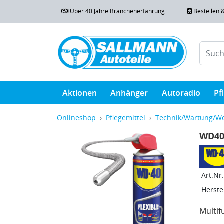
Über 40 Jahre Branchenerfahrung
Bestellen 
Aktionen
Anhänger
Autoradio
Pf
Onlineshop
Pflegemittel
Technik/Wartung/We
WD40 
Art.Nr.
Herstel
Multif