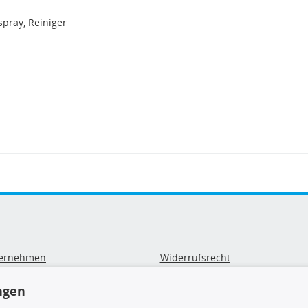
spray, Reiniger
ernehmen
Widerrufsrecht
B
Widerrufsformular
ngen
sand & Zahlung
Datenschutz
geräte-/ Batterieentsorgung
Impressum