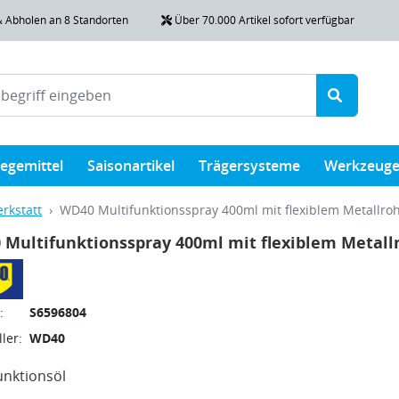
& Abholen an 8 Standorten
Über 70.000 Artikel sofort verfügbar
legemittel
Saisonartikel
Trägersysteme
Werkzeug
rkstatt
WD40 Multifunktionsspray 400ml mit flexiblem Metallro
Multifunktionsspray 400ml mit flexiblem Metall
:
S6596804
ler:
WD40
unktionsöl