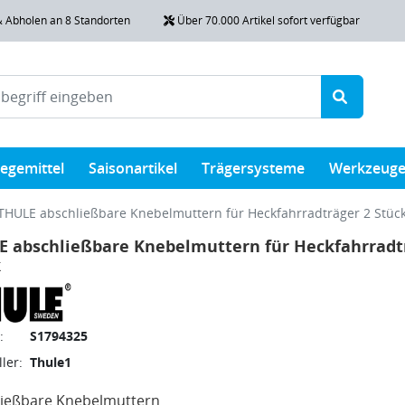
& Abholen an 8 Standorten
Über 70.000 Artikel sofort verfügbar
legemittel
Saisonartikel
Trägersysteme
Werkzeug
THULE abschließbare Knebelmuttern für Heckfahrradträger 2 Stüc
 abschließbare Knebelmuttern für Heckfahrradt
k
:
S1794325
ler:
Thule1
ließbare Knebelmuttern