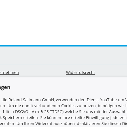
ernehmen
Widerrufsrecht
B
Widerrufsformular
sand & Zahlung
Datenschutz
ngen
geräte-/ Batterieentsorgung
Impressum
Barrierefreiheitserklärung
, die Roland Sallmann GmbH, verwenden den Dienst YouTube um V
sen. Um die damit verbundenen Cookies zu nutzen, benötigen wir Ih
. 1 lit. a DSGVO i.V.m. § 25 TTDSG) welche Sie uns mit der Auswah
ck Speichern erteilen. Sie können Ihre erteilte Einwilligung jederzei
errufen. Um Ihren Widerruf auszuüben, deaktivieren Sie diesen Di