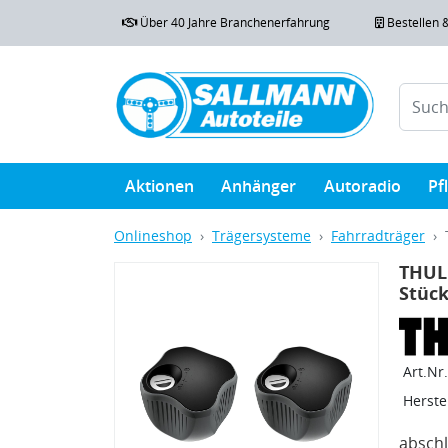
Über 40 Jahre Branchenerfahrung
Bestellen 
Aktionen
Anhänger
Autoradio
Pf
Onlineshop
Trägersysteme
Fahrradträger
THULE
Stüc
Art.Nr.
Herstel
absch