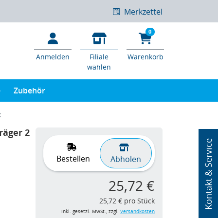
Merkzettel
0
Anmelden
Filiale
Warenkorb
wählen
e
Zubehör
k
räger 2
Kontakt & Service
Bestellen
Abholen
25,72 €
25,72 € pro Stück
inkl. gesetzl. MwSt., zzgl.
Versandkosten