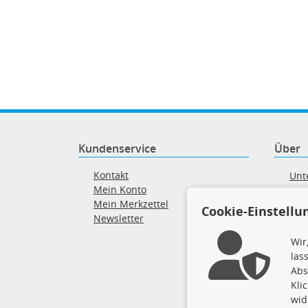
Kundenservice
Über
Kontakt
Unt
Mein Konto
AG
Mein Merkzettel
Ver
Cookie-Einstellu
Newsletter
Alt
Wir
las
Abs
Kli
wid