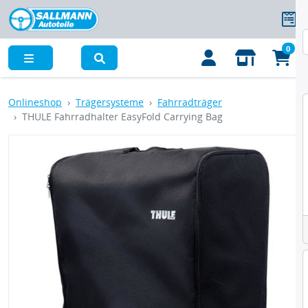
0
Menü
Onlineshop
Trägersysteme
Fahrradträger
THULE Fahrradhalter EasyFold Carrying Bag