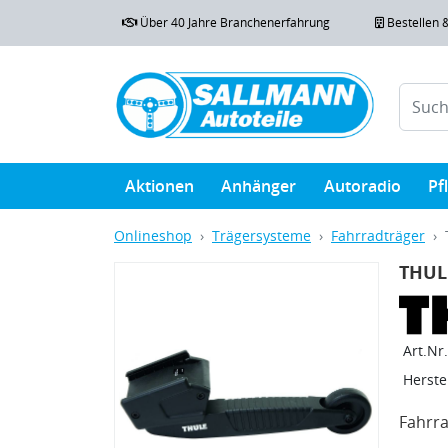
Über 40 Jahre Branchenerfahrung
Bestellen 
Aktionen
Anhänger
Autoradio
Pf
Onlineshop
Trägersysteme
Fahrradträger
THULE
Art.Nr.
Herstel
Fahrra