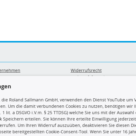
ernehmen
Widerrufsrecht
B
Widerrufsformular
sand & Zahlung
Datenschutz
ngen
geräte-/ Batterieentsorgung
Impressum
Barrierefreiheitserklärung
, die Roland Sallmann GmbH, verwenden den Dienst YouTube um V
sen. Um die damit verbundenen Cookies zu nutzen, benötigen wir Ih
. 1 lit. a DSGVO i.V.m. § 25 TTDSG) welche Sie uns mit der Auswah
ck Speichern erteilen. Sie können Ihre erteilte Einwilligung jederzei
errufen. Um Ihren Widerruf auszuüben, deaktivieren Sie diesen Di
seite bereitgestellten Cookie-Consent-Tool. Wenn Sie unter 16 Jahr
uns
TecDoc Inside