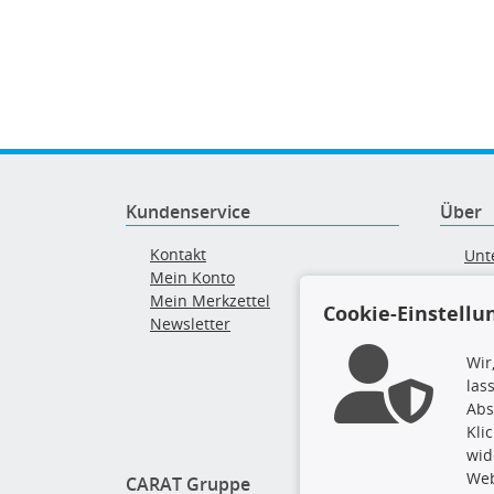
Kundenservice
Über
Kontakt
Unt
Mein Konto
AG
Mein Merkzettel
Ver
Cookie-Einstellu
Newsletter
Alt
Wir
las
Abs
Kli
wid
Web
CARAT Gruppe
Folge 