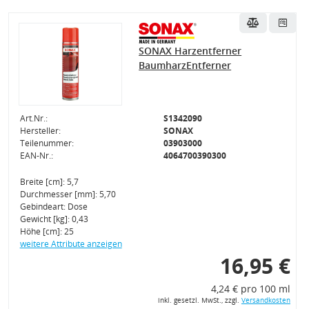
SONAX Harzentferner
BaumharzEntferner
Art.Nr.:
S1342090
Hersteller:
SONAX
Teilenummer:
03903000
EAN-Nr.:
4064700390300
Breite [cm]: 5,7
Durchmesser [mm]: 5,70
Gebindeart: Dose
Gewicht [kg]: 0,43
Höhe [cm]: 25
weitere Attribute anzeigen
16,95 €
4,24 € pro 100 ml
inkl. gesetzl. MwSt., zzgl.
Versandkosten