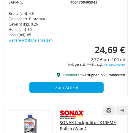
EAN-Nr.:
4064700405943
Breite [cm]: 4,8
Gebindeart: Blisterpack
Gewicht [kg]: 0,26
Höhe [cm]: 30
Inhalt [ml]: 85
weitere Attribute anzeigen
24,69 €
2,77 € pro 100 ml
inkl. gesetzl. MwSt., zzgl.
Versandkosten
Abholbereit
verfügbar in 7 Standorten
Zum Artikel
SONAX Lackpolitur XTREME
Polish+Wax 2