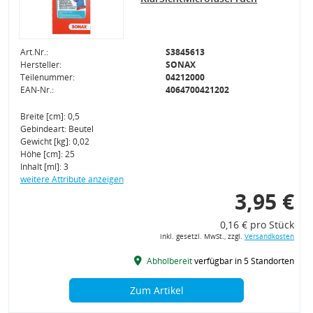
Art.Nr.:
S3845613
Hersteller:
SONAX
Teilenummer:
04212000
EAN-Nr.:
4064700421202
Breite [cm]: 0,5
Gebindeart: Beutel
Gewicht [kg]: 0,02
Höhe [cm]: 25
Inhalt [ml]: 3
weitere Attribute anzeigen
3,95 €
0,16 € pro Stück
inkl. gesetzl. MwSt., zzgl.
Versandkosten
Abholbereit
verfügbar in 5 Standorten
Zum Artikel