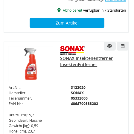
Abholbereit
verfügbar in 7 Standorten
Zum Artikel
SONAX Insektenentferner
InsektenEntferner
Art.Nr.:
S122020
Hersteller:
SONAX
Teilenummer:
05332000
EAN-Nr.:
4064700533202
Breite [cm]: 5,7
Gebindeart: Flasche
Gewicht [kg]: 0,59
Höhe [cm]: 23,7