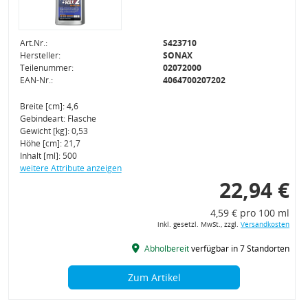
Art.Nr.:
S423710
Hersteller:
SONAX
Teilenummer:
02072000
EAN-Nr.:
4064700207202
Breite [cm]: 4,6
Gebindeart: Flasche
Gewicht [kg]: 0,53
Höhe [cm]: 21,7
Inhalt [ml]: 500
weitere Attribute anzeigen
22,94 €
4,59 € pro 100 ml
inkl. gesetzl. MwSt., zzgl.
Versandkosten
Abholbereit
verfügbar in 7 Standorten
Zum Artikel