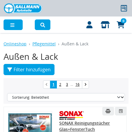
0
Menü
Onlineshop
Pflegemittel
Außen & Lack
Außen & Lack
Filter hinzufügen
1
2
3
...
16
SONAX Reinigungstücher
Glas+FensterTuch