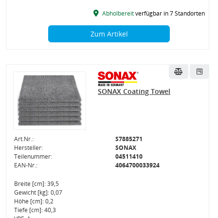
Abholbereit
verfügbar in 7 Standorten
Zum Artikel
SONAX Coating Towel
Art.Nr.:
S7885271
Hersteller:
SONAX
Teilenummer:
04511410
EAN-Nr.:
4064700033924
Breite [cm]: 39,5
Gewicht [kg]: 0,07
Höhe [cm]: 0,2
Tiefe [cm]: 40,3