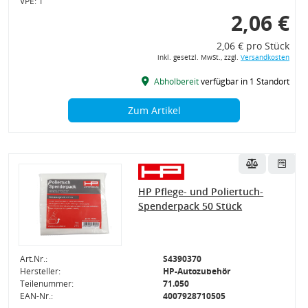
VPE: 1
2,06 €
2,06 € pro Stück
inkl. gesetzl. MwSt., zzgl.
Versandkosten
Abholbereit
verfügbar in 1 Standort
Zum Artikel
HP Pflege- und Poliertuch-
Spenderpack 50 Stück
Art.Nr.:
S4390370
Hersteller:
HP-Autozubehör
Teilenummer:
71.050
EAN-Nr.:
4007928710505