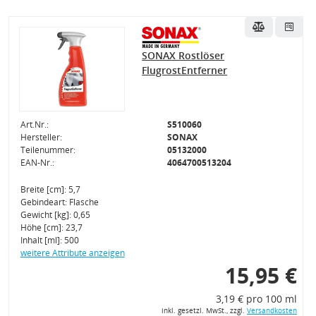
SONAX Rostlöser
FlugrostEntferner
Art.Nr.:
S510060
Hersteller:
SONAX
Teilenummer:
05132000
EAN-Nr.:
4064700513204
Breite [cm]: 5,7
Gebindeart: Flasche
Gewicht [kg]: 0,65
Höhe [cm]: 23,7
Inhalt [ml]: 500
weitere Attribute anzeigen
15,95 €
3,19 € pro 100 ml
inkl. gesetzl. MwSt., zzgl.
Versandkosten