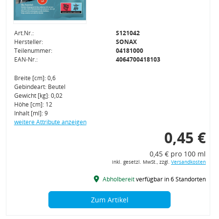
Art.Nr.:
S121042
Hersteller:
SONAX
Teilenummer:
04181000
EAN-Nr.:
4064700418103
Breite [cm]: 0,6
Gebindeart: Beutel
Gewicht [kg]: 0,02
Höhe [cm]: 12
Inhalt [ml]: 9
weitere Attribute anzeigen
0,45 €
0,45 € pro 100 ml
inkl. gesetzl. MwSt., zzgl.
Versandkosten
Abholbereit
verfügbar in 6 Standorten
Zum Artikel