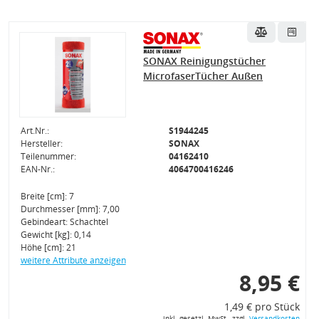
SONAX Reinigungstücher
MicrofaserTücher Außen
Art.Nr.:
S1944245
Hersteller:
SONAX
Teilenummer:
04162410
EAN-Nr.:
4064700416246
Breite [cm]: 7
Durchmesser [mm]: 7,00
Gebindeart: Schachtel
Gewicht [kg]: 0,14
Höhe [cm]: 21
weitere Attribute anzeigen
8,95 €
1,49 € pro Stück
inkl. gesetzl. MwSt., zzgl.
Versandkosten