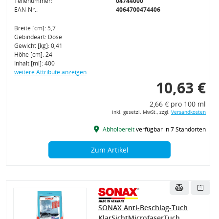
Teilenummer:
04744000
EAN-Nr.:
4064700474406
Breite [cm]: 5,7
Gebindeart: Dose
Gewicht [kg]: 0,41
Höhe [cm]: 24
Inhalt [ml]: 400
weitere Attribute anzeigen
10,63 €
2,66 € pro 100 ml
inkl. gesetzl. MwSt., zzgl.
Versandkosten
Abholbereit
verfügbar in 7 Standorten
Zum Artikel
SONAX Anti-Beschlag-Tuch
KlarSichtMicrofaserTuch