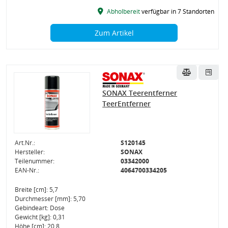
Abholbereit
verfügbar in 7 Standorten
Zum Artikel
SONAX Teerentferner
TeerEntferner
Art.Nr.:
S120145
Hersteller:
SONAX
Teilenummer:
03342000
EAN-Nr.:
4064700334205
Breite [cm]: 5,7
Durchmesser [mm]: 5,70
Gebindeart: Dose
Gewicht [kg]: 0,31
Höhe [cm]: 20,8