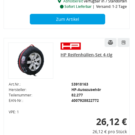
Abholbereit
verfügbar in 7 Standorten
Sofort Lieferbar
Versand: 1-2 Tage
Zum Artikel
HP Reifenhüllen-Set 4-tlg
Art.Nr.:
S3918163
Hersteller:
HP-Autozubehör
Teilenummer:
82.277
EAN-Nr.:
4007928822772
VPE: 1
26,12 €
26,12 € pro Stück