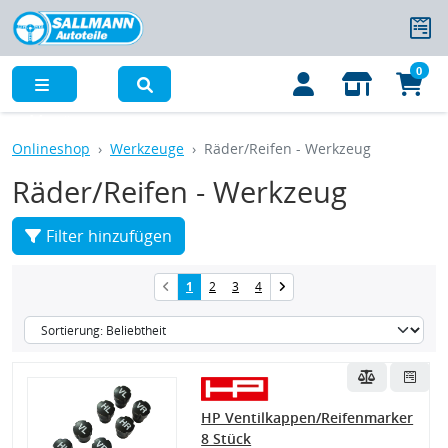
0
Menü
Onlineshop
Werkzeuge
Räder/Reifen - Werkzeug
Räder/Reifen - Werkzeug
Filter hinzufügen
1
2
3
4
HP Ventilkappen/Reifenmarker
8 Stück