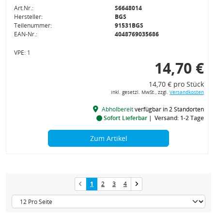
Art.Nr.:
S6648014
Hersteller:
BGS
Teilenummer:
91531BGS
EAN-Nr.:
4048769035686
VPE: 1
14,70 €
14,70 € pro Stück
inkl. gesetzl. MwSt., zzgl.
Versandkosten
Abholbereit
verfügbar in 2 Standorten
Sofort Lieferbar
Versand: 1-2 Tage
Zum Artikel
1
2
3
4