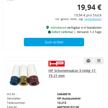
19,94 €
19,94 € pro Stück
inkl. gesetzl. MwSt., zzgl.
Versandkosten
Abholbereit
verfügbar in 4 Standorten
Sofort Lieferbar
Versand: 1-2 Tage
Zum Artikel
HP Schoneinsätze 3-teilig 17-
19-21 mm
Art.Nr.:
S4646818
Hersteller:
HP-Autozubehör
Teilenummer:
13.213
EAN-Nr.:
4007928132130