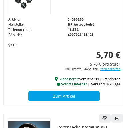
Art.Nr.:
S4390285
Hersteller:
HP-Autozubehör
Teilenummer:
18.312
EAN-Nr.:
4007928183125
VPE: 1
5,70 €
5,70 € pro Stück
inkl. gesetzl. MwSt., zzgl.
Versandkosten
Abholbereit
verfügbar in 7 Standorten
Sofort Lieferbar
Versand: 1-2 Tage
Zum Artikel
Reifensäcke Premium XXL