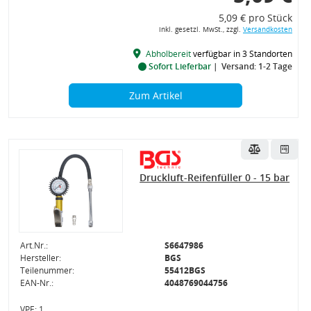
5,09 € pro Stück
inkl. gesetzl. MwSt., zzgl.
Versandkosten
Abholbereit
verfügbar in 3 Standorten
Sofort Lieferbar
Versand: 1-2 Tage
Zum Artikel
Druckluft-Reifenfüller 0 - 15 bar
Art.Nr.:
S6647986
Hersteller:
BGS
Teilenummer:
55412BGS
EAN-Nr.:
4048769044756
VPE: 1