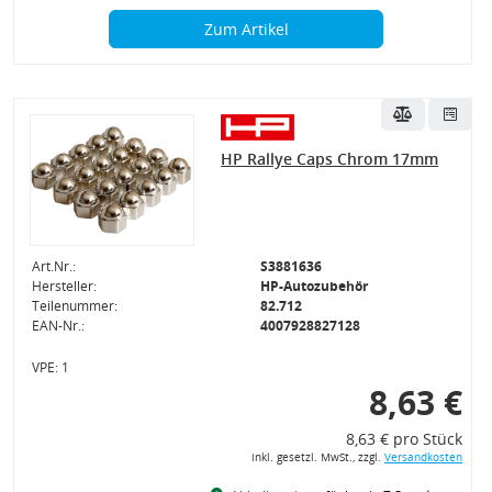
Zum Artikel
HP Rallye Caps Chrom 17mm
Art.Nr.:
S3881636
Hersteller:
HP-Autozubehör
Teilenummer:
82.712
EAN-Nr.:
4007928827128
VPE: 1
8,63 €
8,63 € pro Stück
inkl. gesetzl. MwSt., zzgl.
Versandkosten