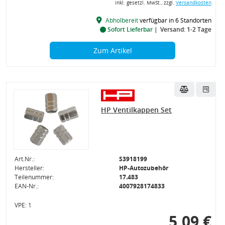
inkl. gesetzl. MwSt., zzgl.
Versandkosten
Abholbereit
verfügbar in 6 Standorten
Sofort Lieferbar
Versand: 1-2 Tage
Zum Artikel
HP Ventilkappen Set
Art.Nr.:
S3918199
Hersteller:
HP-Autozubehör
Teilenummer:
17.483
EAN-Nr.:
4007928174833
VPE: 1
5,09 €