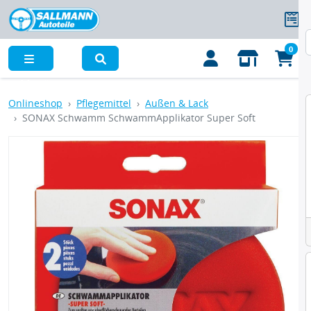
0
Menü
Onlineshop
Pflegemittel
Außen & Lack
SONAX Schwamm SchwammApplikator Super Soft