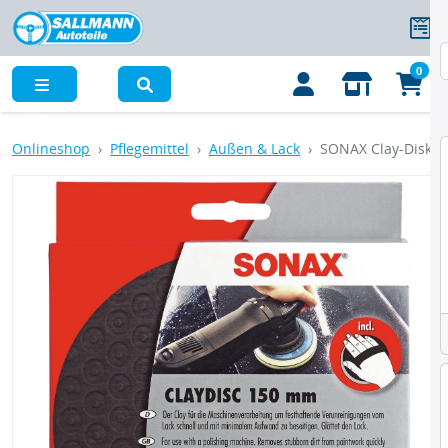
0
Menü
Onlineshop
Pflegemittel
Außen & Lack
SONAX Clay-Disk