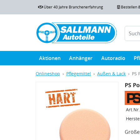
Über 40 Jahre Branchenerfahrung
Bestellen 
Aktionen
Anhänger
Autoradio
Pf
Onlineshop
Pflegemittel
Außen & Lack
PS 
PS P
Art.Nr.
Herstel
Größe