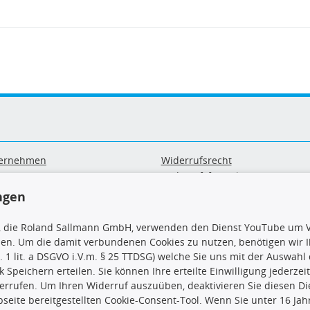
ernehmen
Widerrufsrecht
B
Widerrufsformular
sand & Zahlung
Datenschutz
ngen
geräte-/ Batterieentsorgung
Impressum
Barrierefreiheitserklärung
, die Roland Sallmann GmbH, verwenden den Dienst YouTube um V
sen. Um die damit verbundenen Cookies zu nutzen, benötigen wir Ih
. 1 lit. a DSGVO i.V.m. § 25 TTDSG) welche Sie uns mit der Auswah
ck Speichern erteilen. Sie können Ihre erteilte Einwilligung jederzei
errufen. Um Ihren Widerruf auszuüben, deaktivieren Sie diesen Di
seite bereitgestellten Cookie-Consent-Tool. Wenn Sie unter 16 Jahr
uns
TecDoc Inside