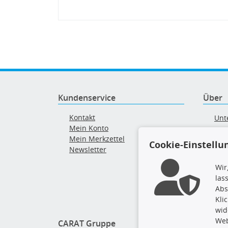
Kundenservice
Über
Kontakt
Unt
Mein Konto
AG
Mein Merkzettel
Ver
Cookie-Einstellu
Newsletter
Alt
Wir
las
Abs
Kli
wid
Web
CARAT Gruppe
Folge 