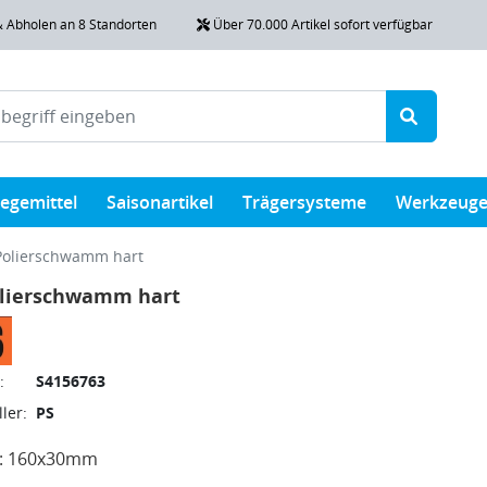
& Abholen an 8 Standorten
Über 70.000 Artikel sofort verfügbar
legemittel
Saisonartikel
Trägersysteme
Werkzeug
Polierschwamm hart
olierschwamm hart
:
S4156763
ler:
PS
: 160x30mm