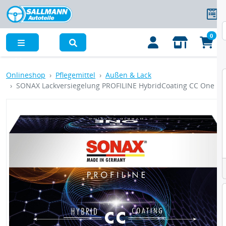
0
Menü
Onlineshop
Pflegemittel
Außen & Lack
SONAX Lackversiegelung PROFILINE HybridCoating CC One