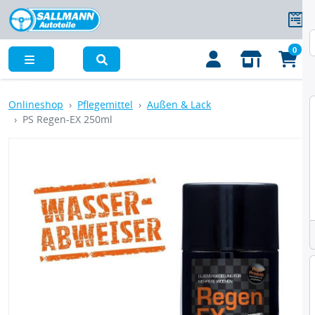
0
Menü
Onlineshop
Pflegemittel
Außen & Lack
PS Regen-EX 250ml