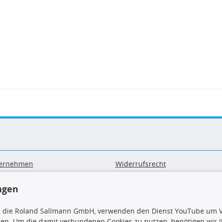
ernehmen
Widerrufsrecht
B
Widerrufsformular
sand & Zahlung
Datenschutz
ngen
geräte-/ Batterieentsorgung
Impressum
Barrierefreiheitserklärung
, die Roland Sallmann GmbH, verwenden den Dienst YouTube um V
sen. Um die damit verbundenen Cookies zu nutzen, benötigen wir Ih