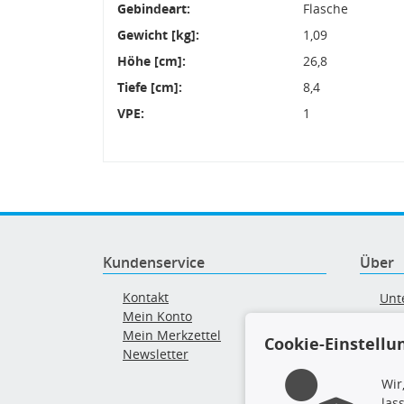
Gebindeart:
Flasche
Gewicht [kg]:
1,09
Höhe [cm]:
26,8
Tiefe [cm]:
8,4
VPE:
1
Kundenservice
Über
Kontakt
Unt
Mein Konto
AG
Mein Merkzettel
Ver
Cookie-Einstellu
Newsletter
Alt
Wir
las