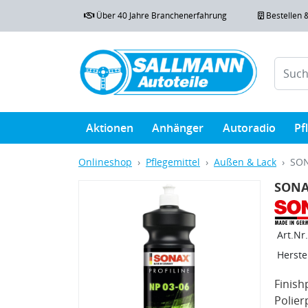
Über 40 Jahre Branchenerfahrung
Bestellen 
Aktionen
Anhänger
Autoradio
Pf
Onlineshop
Pflegemittel
Außen & Lack
SON
SONAX
Art.Nr.
Herstel
Finish
Polier