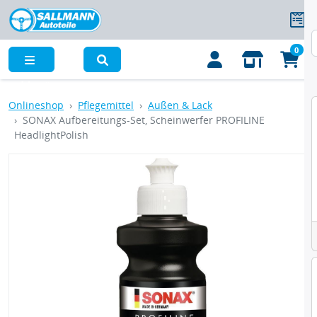
0
Menü
Onlineshop
Pflegemittel
Außen & Lack
SONAX Aufbereitungs-Set, Scheinwerfer PROFILINE
HeadlightPolish