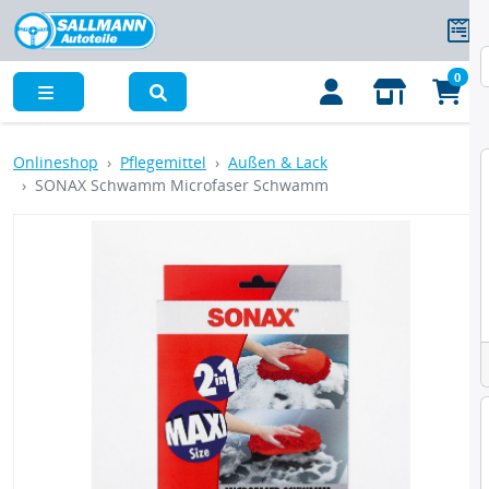
0
Menü
Onlineshop
Pflegemittel
Außen & Lack
SONAX Schwamm Microfaser Schwamm