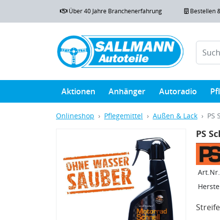
Über 40 Jahre Branchenerfahrung
Bestellen 
Aktionen
Anhänger
Autoradio
Pf
Onlineshop
Pflegemittel
Außen & Lack
PS 
PS Sc
Art.Nr.
Herstel
Streife