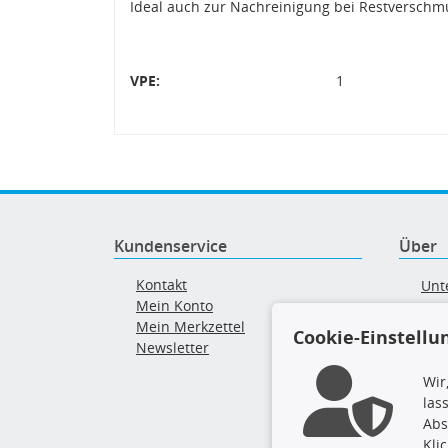
Ideal auch zur Nachreinigung bei Restverschm
VPE:
1
Kundenservice
Über
Kontakt
Unt
Mein Konto
AG
Mein Merkzettel
Ver
Cookie-Einstellu
Newsletter
Alt
Wir
las
Abs
Kli