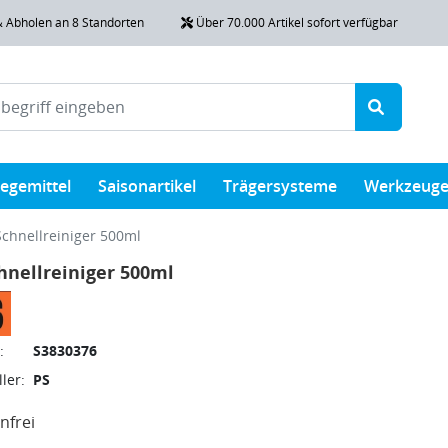
& Abholen an 8 Standorten
Über 70.000 Artikel sofort verfügbar
legemittel
Saisonartikel
Trägersysteme
Werkzeug
Schnellreiniger 500ml
hnellreiniger 500ml
:
S3830376
ler:
PS
nfrei