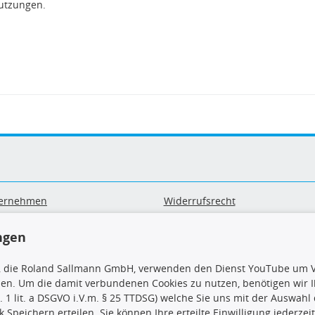
utzungen.
ernehmen
Widerrufsrecht
B
Widerrufsformular
sand & Zahlung
Datenschutz
ngen
geräte-/ Batterieentsorgung
Impressum
Barrierefreiheitserklärung
, die Roland Sallmann GmbH, verwenden den Dienst YouTube um V
sen. Um die damit verbundenen Cookies zu nutzen, benötigen wir Ih
. 1 lit. a DSGVO i.V.m. § 25 TTDSG) welche Sie uns mit der Auswah
ck Speichern erteilen. Sie können Ihre erteilte Einwilligung jederzei