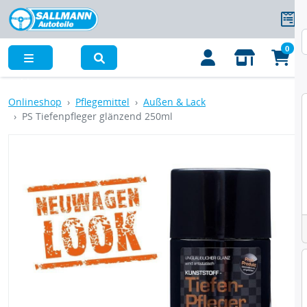
0
Menü
Onlineshop
Pflegemittel
Außen & Lack
PS Tiefenpfleger glänzend 250ml