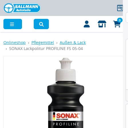
0
Menü
Onlineshop
Pflegemittel
Außen & Lack
SONAX Lackpolitur PROFILINE FS 05-04