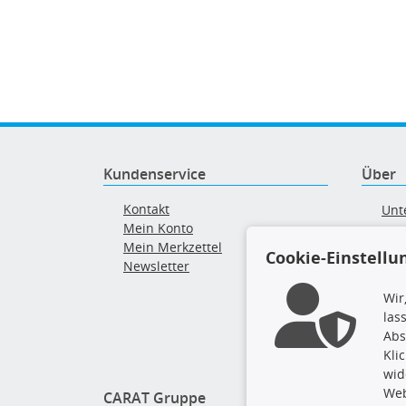
Kundenservice
Über
Kontakt
Unt
Mein Konto
AG
Mein Merkzettel
Ver
Cookie-Einstellu
Newsletter
Alt
Wir
las
Abs
Kli
wid
Web
CARAT Gruppe
Folge 