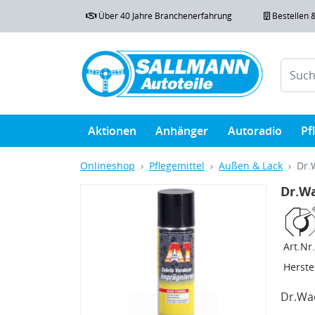
Über 40 Jahre Branchenerfahrung
Bestellen 
Aktionen
Anhänger
Autoradio
Pf
Onlineshop
Pflegemittel
Außen & Lack
Dr.
Dr.Wa
Art.Nr.
Herstel
Dr.Wac