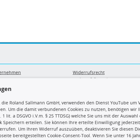
ernehmen
Widerrufsrecht
B
Widerrufsformular
sand & Zahlung
Datenschutz
ngen
geräte-/ Batterieentsorgung
Impressum
Barrierefreiheitserklärung
, die Roland Sallmann GmbH, verwenden den Dienst YouTube um V
sen. Um die damit verbundenen Cookies zu nutzen, benötigen wir Ih
. 1 lit. a DSGVO i.V.m. § 25 TTDSG) welche Sie uns mit der Auswah
ck Speichern erteilen. Sie können Ihre erteilte Einwilligung jederzei
errufen. Um Ihren Widerruf auszuüben, deaktivieren Sie diesen Di
seite bereitgestellten Cookie-Consent-Tool. Wenn Sie unter 16 Jahr
uns
TecDoc Inside