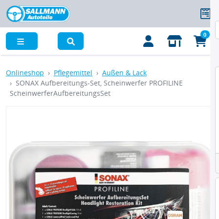
0
Menü
Onlineshop
Pflegemittel
Außen & Lack
SONAX Aufbereitungs-Set, Scheinwerfer PROFILINE
ScheinwerferAufbereitungsSet