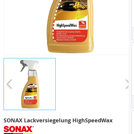
SONAX Lackversiegelung HighSpeedWax