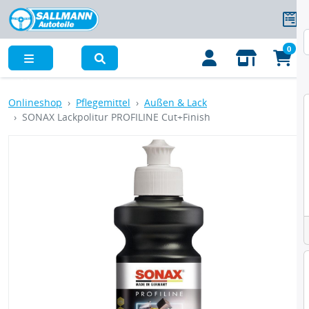
0
Menü
Onlineshop
Pflegemittel
Außen & Lack
SONAX Lackpolitur PROFILINE Cut+Finish