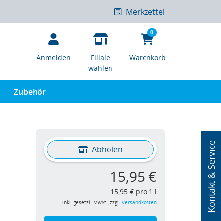
Merkzettel
0
Anmelden
Filiale
Warenkorb
wählen
e
Zubehör
Kontakt & Service
Abholen
15,95 €
15,95 € pro 1 l
inkl. gesetzl. MwSt., zzgl.
Versandkosten