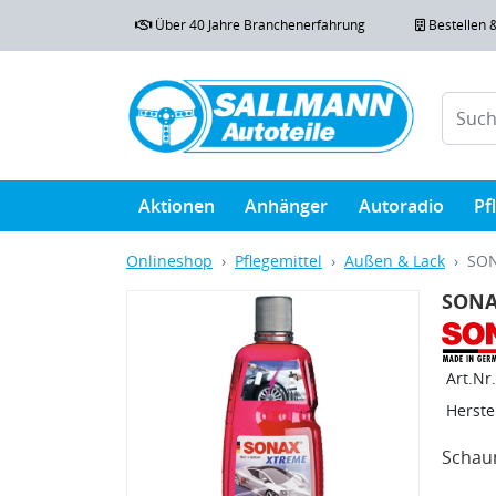
Über 40 Jahre Branchenerfahrung
Bestellen 
Aktionen
Anhänger
Autoradio
Pf
Onlineshop
Pflegemittel
Außen & Lack
SON
SONA
Art.Nr.
Herstel
Schau