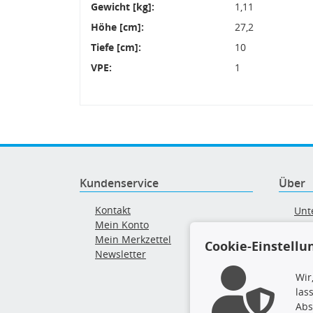
Gewicht [kg]:
1,11
Höhe [cm]:
27,2
Tiefe [cm]:
10
VPE:
1
Kundenservice
Über
Kontakt
Unt
Mein Konto
AG
Mein Merkzettel
Ver
Cookie-Einstellu
Newsletter
Alt
Wir
las
Abs