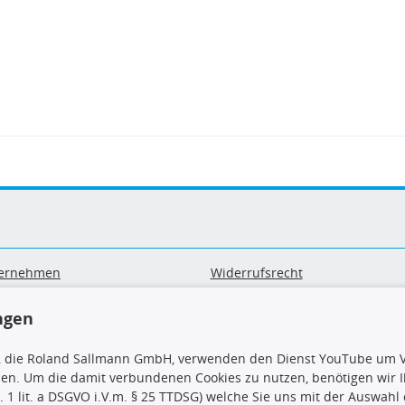
ernehmen
Widerrufsrecht
B
Widerrufsformular
sand & Zahlung
Datenschutz
ngen
geräte-/ Batterieentsorgung
Impressum
Barrierefreiheitserklärung
, die Roland Sallmann GmbH, verwenden den Dienst YouTube um V
sen. Um die damit verbundenen Cookies zu nutzen, benötigen wir Ih
. 1 lit. a DSGVO i.V.m. § 25 TTDSG) welche Sie uns mit der Auswah