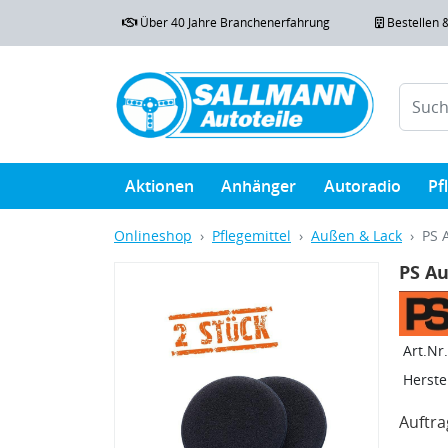
Über 40 Jahre Branchenerfahrung
Bestellen 
Aktionen
Anhänger
Autoradio
Pf
Onlineshop
Pflegemittel
Außen & Lack
PS 
PS A
Art.Nr.
Herstel
Auftr