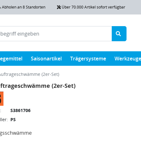
& Abholen an 8 Standorten
Über 70.000 Artikel sofort verfügbar
legemittel
Saisonartikel
Trägersysteme
Werkzeug
Auftrageschwämme (2er-Set)
uftrageschwämme (2er-Set)
:
S3861706
ler:
PS
agsschwämme