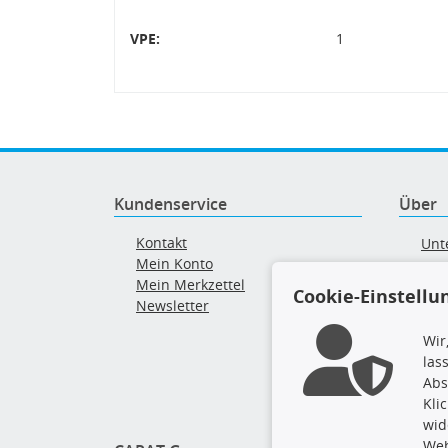
VPE:
1
Kundenservice
Über
Kontakt
Unt
Mein Konto
AG
Mein Merkzettel
Ver
Cookie-Einstellu
Newsletter
Alt
Wir
las
Abs
Kli
wid
Web