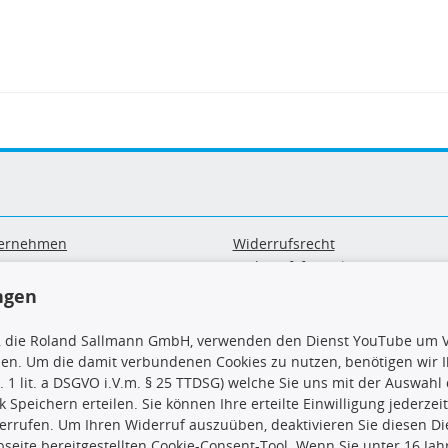
ernehmen
Widerrufsrecht
B
Widerrufsformular
sand & Zahlung
Datenschutz
ngen
geräte-/ Batterieentsorgung
Impressum
Barrierefreiheitserklärung
, die Roland Sallmann GmbH, verwenden den Dienst YouTube um V
sen. Um die damit verbundenen Cookies zu nutzen, benötigen wir Ih
. 1 lit. a DSGVO i.V.m. § 25 TTDSG) welche Sie uns mit der Auswah
ck Speichern erteilen. Sie können Ihre erteilte Einwilligung jederzei
errufen. Um Ihren Widerruf auszuüben, deaktivieren Sie diesen Di
seite bereitgestellten Cookie-Consent-Tool. Wenn Sie unter 16 Jahr