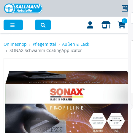
0
Menü
Onlineshop
Pflegemittel
Außen & Lack
SONAX Schwamm CoatingApplicator