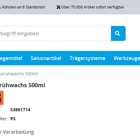
& Abholen an 8 Standorten
Über 70.000 Artikel sofort verfügbar
legemittel
Saisonartikel
Trägersysteme
Werkzeug
Sprühwachs 500ml
prühwachs 500ml
:
S3861714
ler:
PS
e Verarbeitung