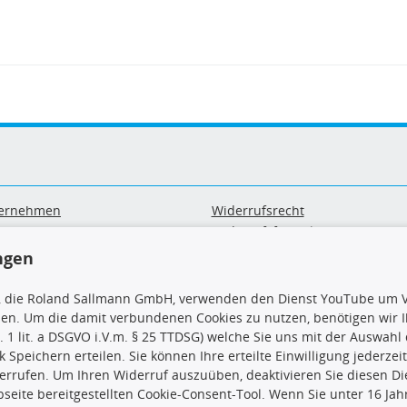
ernehmen
Widerrufsrecht
B
Widerrufsformular
sand & Zahlung
Datenschutz
ngen
geräte-/ Batterieentsorgung
Impressum
Barrierefreiheitserklärung
, die Roland Sallmann GmbH, verwenden den Dienst YouTube um V
sen. Um die damit verbundenen Cookies zu nutzen, benötigen wir Ih
. 1 lit. a DSGVO i.V.m. § 25 TTDSG) welche Sie uns mit der Auswah
ck Speichern erteilen. Sie können Ihre erteilte Einwilligung jederzei
errufen. Um Ihren Widerruf auszuüben, deaktivieren Sie diesen Di
seite bereitgestellten Cookie-Consent-Tool. Wenn Sie unter 16 Jahr
uns
TecDoc Inside