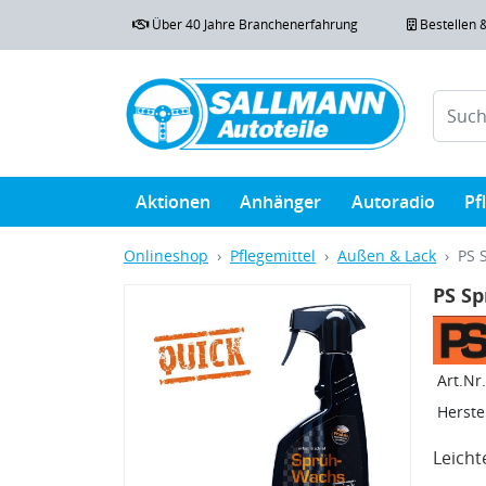
Über 40 Jahre Branchenerfahrung
Bestellen 
Aktionen
Anhänger
Autoradio
Pf
Onlineshop
Pflegemittel
Außen & Lack
PS 
PS S
Art.Nr.
Herstel
Leicht