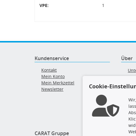
VPE:
1
Kundenservice
Über
Kontakt
Unt
Mein Konto
AG
Mein Merkzettel
Ver
Cookie-Einstellu
Newsletter
Alt
Wir
las
Abs
Kli
wid
Web
CARAT Gruppe
Folge 