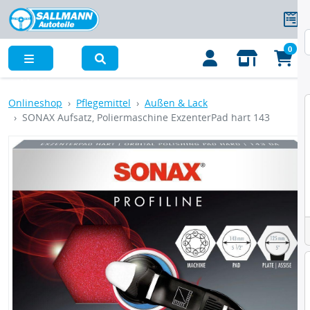
0
Menü
Onlineshop
Pflegemittel
Außen & Lack
SONAX Aufsatz, Poliermaschine ExzenterPad hart 143