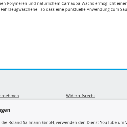
hen Polymeren und natürlichem Carnauba-Wachs ermöglicht eine
re Fahrzeugwäschene, so dass eine punktuelle Anwendung zum Sä
ernehmen
Widerrufsrecht
B
Widerrufsformular
sand & Zahlung
Datenschutz
ngen
geräte-/ Batterieentsorgung
Impressum
Barrierefreiheitserklärung
, die Roland Sallmann GmbH, verwenden den Dienst YouTube um V