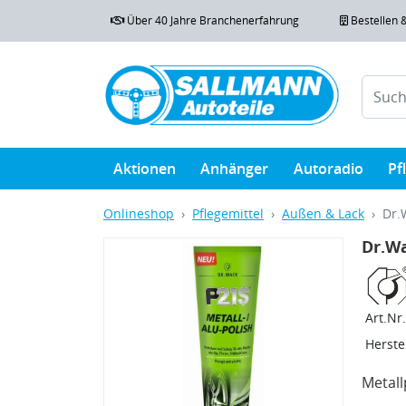
Über 40 Jahre Branchenerfahrung
Bestellen 
Aktionen
Anhänger
Autoradio
Pf
Onlineshop
Pflegemittel
Außen & Lack
Dr.
Dr.Wa
Art.Nr.
Herstel
Metall