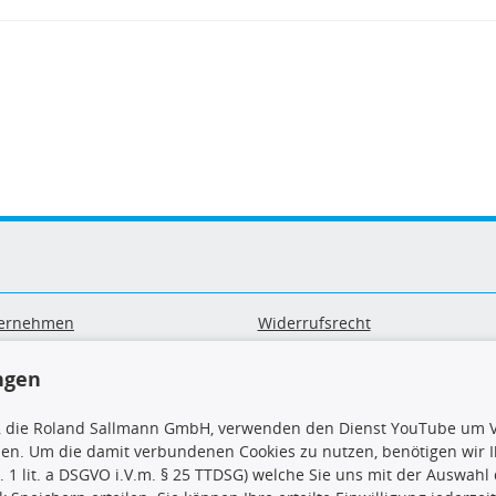
ernehmen
Widerrufsrecht
B
Widerrufsformular
sand & Zahlung
Datenschutz
ngen
geräte-/ Batterieentsorgung
Impressum
Barrierefreiheitserklärung
, die Roland Sallmann GmbH, verwenden den Dienst YouTube um V
sen. Um die damit verbundenen Cookies zu nutzen, benötigen wir Ih
. 1 lit. a DSGVO i.V.m. § 25 TTDSG) welche Sie uns mit der Auswah