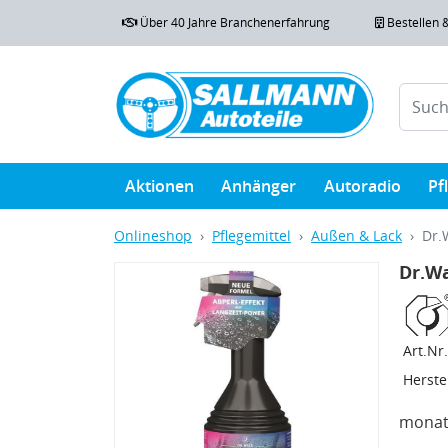
Über 40 Jahre Branchenerfahrung
Bestellen 
Aktionen
Anhänger
Autoradio
Pf
Onlineshop
Pflegemittel
Außen & Lack
Dr.
Dr.W
Art.Nr.
Herstel
monat