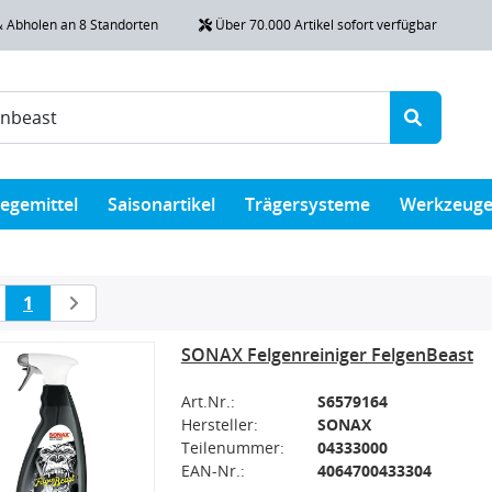
& Abholen an 8 Standorten
Über 70.000 Artikel sofort verfügbar
legemittel
Saisonartikel
Trägersysteme
Werkzeug
1
SONAX Felgenreiniger FelgenBeast
Art.Nr.:
S6579164
Hersteller:
SONAX
Teilenummer:
04333000
EAN-Nr.:
4064700433304