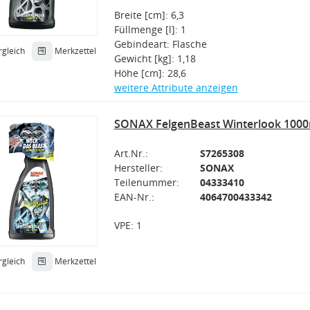
Breite [cm]: 6,3
Füllmenge [l]: 1
Gebindeart: Flasche
rgleich
Merkzettel
Gewicht [kg]: 1,18
Höhe [cm]: 28,6
weitere Attribute anzeigen
SONAX FelgenBeast Winterlook 1000
Art.Nr.:
S7265308
Hersteller:
SONAX
Teilenummer:
04333410
EAN-Nr.:
4064700433342
VPE: 1
rgleich
Merkzettel