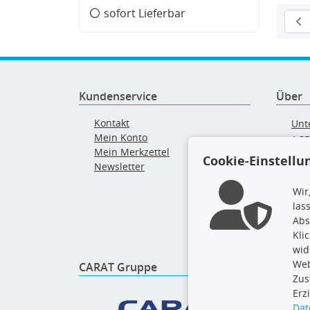
sofort Lieferbar
Kundenservice
Über
Kontakt
Unt
Mein Konto
AG
Mein Merkzettel
Ver
Cookie-Einstellu
Newsletter
Alt
Wir
las
Abs
Kli
wid
Web
CARAT Gruppe
Folge 
Zus
Erz
Dat