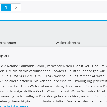
1
ernehmen
Widerrufsrecht
B
Widerrufsformular
sand & Zahlung
Datenschutz
ngen
geräte-/ Batterieentsorgung
Impressum
Barrierefreiheitserklärung
, die Roland Sallmann GmbH, verwenden den Dienst YouTube um V
sen. Um die damit verbundenen Cookies zu nutzen, benötigen wir Ih
. 1 lit. a DSGVO i.V.m. § 25 TTDSG) welche Sie uns mit der Auswah
ck Speichern erteilen. Sie können Ihre erteilte Einwilligung jederzei
errufen. Um Ihren Widerruf auszuüben, deaktivieren Sie diesen Di
seite bereitgestellten Cookie-Consent-Tool. Wenn Sie unter 16 Jahr
uns
TecDoc Inside
timmung zu freiwilligen Diensten geben möchten, müssen Sie Ihre
iehungsberechtigten um Erlaubnis bitten. Weitere Informationen f
enschutzhinweisen
.